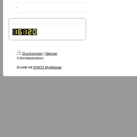
--
Druckversion
|
Sitemap
© Architektenbüro
Erstellt mit
IONOS MyWebsite
.