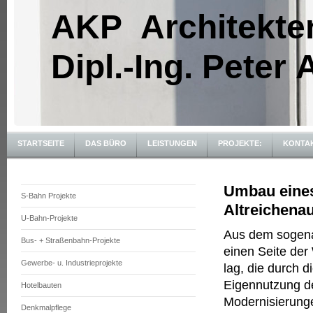
AKP Architekte
Dipl.-Ing. Peter
STARTSEITE
DAS BÜRO
LEISTUNGEN
PROJEKTE:
KONTA
Umbau eines
S-Bahn Projekte
Altreichena
U-Bahn-Projekte
Aus dem sogena
Bus- + Straßenbahn-Projekte
einen Seite der
Gewerbe- u. Industrieprojekte
lag, die durch 
Eigennutzung de
Hotelbauten
Modernisierunge
Denkmalpflege