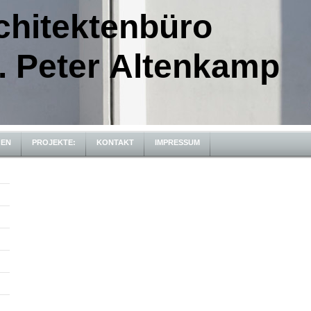
hitektenbüro
. Peter Altenkamp
GEN
PROJEKTE:
KONTAKT
IMPRESSUM