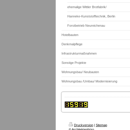
ehemalige Wittler Brotfabrik/
Hanneke-Kunststofftechnik, Berlin
Forstbetrieb Neureichenau
Hotelbauten
Denkmalpflege
Infrastrukturmaßnahmen
Sonstige Projekte
Wohnungsbau/ Neubauten
Wohnungsbau /Umbau/ Modernisierung
Druckversion
|
Sitemap
© Architektenbüro