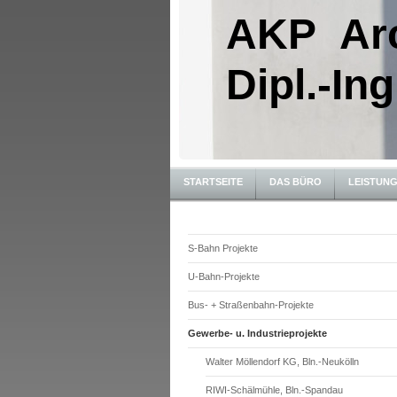
AKP Arc
Dipl.-Ing
STARTSEITE
DAS BÜRO
LEISTUN
S-Bahn Projekte
U-Bahn-Projekte
Bus- + Straßenbahn-Projekte
Gewerbe- u. Industrieprojekte
Walter Möllendorf KG, Bln.-Neukölln
RIWI-Schälmühle, Bln.-Spandau