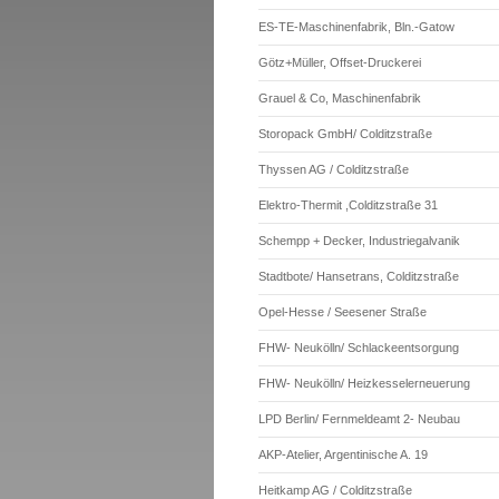
ES-TE-Maschinenfabrik, Bln.-Gatow
Götz+Müller, Offset-Druckerei
Grauel & Co, Maschinenfabrik
Storopack GmbH/ Colditzstraße
Thyssen AG / Colditzstraße
Elektro-Thermit ,Colditzstraße 31
Schempp + Decker, Industriegalvanik
Stadtbote/ Hansetrans, Colditzstraße
Opel-Hesse / Seesener Straße
FHW- Neukölln/ Schlackeentsorgung
FHW- Neukölln/ Heizkesselerneuerung
LPD Berlin/ Fernmeldeamt 2- Neubau
AKP-Atelier, Argentinische A. 19
Heitkamp AG / Colditzstraße