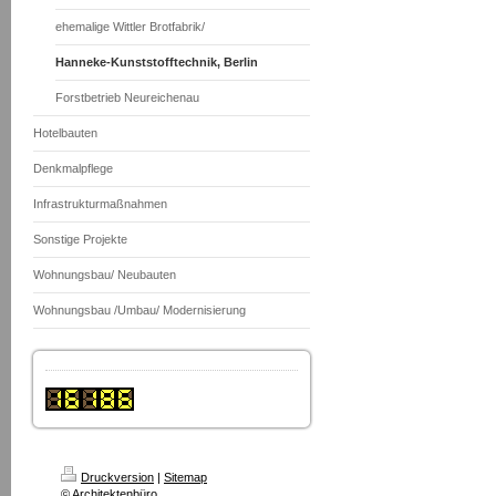
ehemalige Wittler Brotfabrik/
Hanneke-Kunststofftechnik, Berlin
Forstbetrieb Neureichenau
Hotelbauten
Denkmalpflege
Infrastrukturmaßnahmen
Sonstige Projekte
Wohnungsbau/ Neubauten
Wohnungsbau /Umbau/ Modernisierung
Druckversion
|
Sitemap
© Architektenbüro