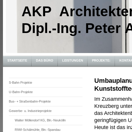
AKP Architekte
Dipl.-Ing. Peter
STARTSEITE
DAS BÜRO
LEISTUNGEN
PROJEKTE:
KONTA
Umbauplanun
S-Bahn Projekte
Kunststoffte
U-Bahn-Projekte
Im Zusammenhang
Bus- + Straßenbahn-Projekte
Kreuzberg unter
Gewerbe- u. Industrieprojekte
das Architekten
geringfügigen 
Walter Möllendorf KG, Bln.-Neukölln
Heute ist das i
RIWI-Schälmühle, Bln.-Spandau