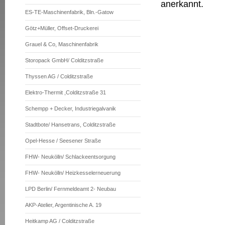
anerkannt.
ES-TE-Maschinenfabrik, Bln.-Gatow
Götz+Müller, Offset-Druckerei
Grauel & Co, Maschinenfabrik
Storopack GmbH/ Colditzstraße
Thyssen AG / Colditzstraße
Elektro-Thermit ,Colditzstraße 31
Schempp + Decker, Industriegalvanik
Stadtbote/ Hansetrans, Colditzstraße
Opel-Hesse / Seesener Straße
FHW- Neukölln/ Schlackeentsorgung
FHW- Neukölln/ Heizkesselerneuerung
LPD Berlin/ Fernmeldeamt 2- Neubau
AKP-Atelier, Argentinische A. 19
Heitkamp AG / Colditzstraße