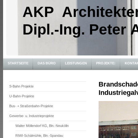
AKP Architekte
Dipl.-Ing. Peter
STARTSEITE
DAS BÜRO
LEISTUNGEN
PROJEKTE:
KONTA
Brandschad
S-Bahn Projekte
Industriegal
U-Bahn-Projekte
Bus- + Straßenbahn-Projekte
Gewerbe- u. Industrieprojekte
Walter Möllendorf KG, Bln.-Neukölln
RIWI-Schälmühle, Bln.-Spandau