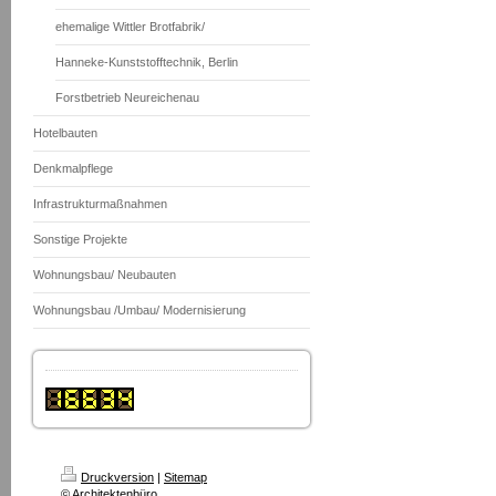
ehemalige Wittler Brotfabrik/
Hanneke-Kunststofftechnik, Berlin
Forstbetrieb Neureichenau
Hotelbauten
Denkmalpflege
Infrastrukturmaßnahmen
Sonstige Projekte
Wohnungsbau/ Neubauten
Wohnungsbau /Umbau/ Modernisierung
Druckversion
|
Sitemap
© Architektenbüro