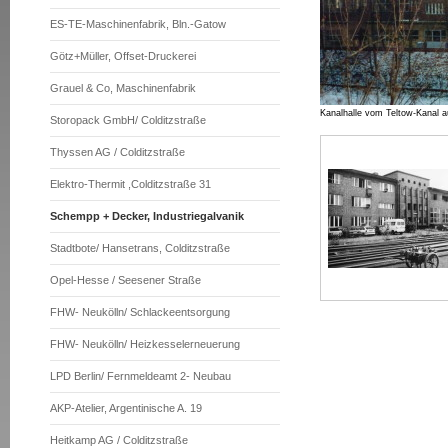
ES-TE-Maschinenfabrik, Bln.-Gatow
Götz+Müller, Offset-Druckerei
Grauel & Co, Maschinenfabrik
Kanalhalle vom Teltow-Kanal 
Storopack GmbH/ Colditzstraße
Thyssen AG / Colditzstraße
Elektro-Thermit ,Colditzstraße 31
Schempp + Decker, Industriegalvanik
Stadtbote/ Hansetrans, Colditzstraße
Opel-Hesse / Seesener Straße
FHW- Neukölln/ Schlackeentsorgung
FHW- Neukölln/ Heizkesselerneuerung
LPD Berlin/ Fernmeldeamt 2- Neubau
AKP-Atelier, Argentinische A. 19
Heitkamp AG / Colditzstraße