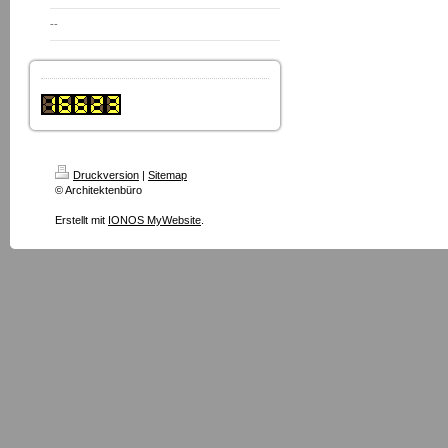
--
Druckversion
|
Sitemap
© Architektenbüro
Erstellt mit
IONOS MyWebsite
.