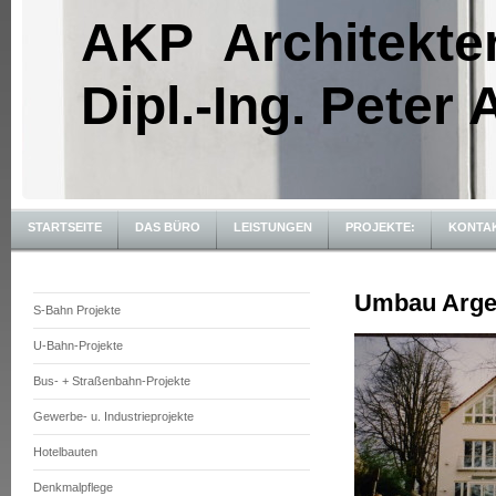
AKP Architekte
Dipl.-Ing. Peter
STARTSEITE
DAS BÜRO
LEISTUNGEN
PROJEKTE:
KONTA
Umbau Argent
S-Bahn Projekte
U-Bahn-Projekte
Bus- + Straßenbahn-Projekte
Gewerbe- u. Industrieprojekte
Hotelbauten
Denkmalpflege