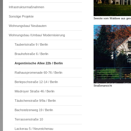
Infrastrukturmaßnahmen
Sonstige Projekte
Seesite vom Waldsee aus ge
Wohnungsbau/ Neubauten
Wohnungsbau /Umbau/ Modernisierung
Taubertstraße 9 / Berlin
Brauhofstraße 6 / Berlin
Argentinische Allee 22b / Berlin
Rathauspromenade 60-76 / Berlin
Berlepschstraße 12-14 / Berlin
Straßenansicht
Misdroyer Straße 46 / Berlin
Täubchenstraße 9/9a / Berlin
Bachstelzenweg 19 / Berlin
Terrassenstraße 10
Lackerau 5 / Neureichenau