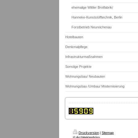
ehemalige Wittler Brotfabrik/
Hanneke-Kunststofftechnik, Berlin
Forstbetrieb Neureichenau
Hotelbauten
Denkmalpflege
Infrastrukturmaßnahmen
Sonstige Projekte
Wohnungsbau/ Neubauten
Wohnungsbau /Umbau/ Modernisierung
Druckversion
|
Sitemap
© Architektenbüro