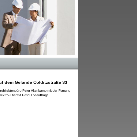
uf dem Gelände Colditzstraße 33
rchitektenbüro Peter Altenkamp mit der Planung
lektro-Thermit GmbH beauftragt.