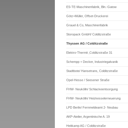
ES-TE-Maschinenfabrik, Bln.-Gatow
Götz+Müller, Offset-Druckerei
Grauel & Co, Maschinenfabrik
Storopack GmbH/ Colditzstraße
Thyssen AG / Colditzstraße
Elektro-Thermit ,Colditzstraße 31
Schempp + Decker, Industriegalvanik
Stadtbote/ Hansetrans, Colditzstraße
Opel-Hesse / Seesener Straße
FHW- Neukölln/ Schlackeentsorgung
FHW- Neukölln/ Heizkesselerneuerung
LPD Berlin/ Fernmeldeamt 2- Neubau
AKP-Atelier, Argentinische A. 19
Heitkamp AG / Colditzstraße