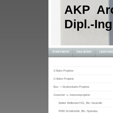
AKP Arc
Dipl.-Ing
STARTSEITE
DAS BÜRO
LEISTUN
S-Bahn Projekte
U-Bahn-Projekte
Bus- + Straßenbahn-Projekte
Gewerbe- u. Industrieprojekte
Walter Möllendorf KG, Bln.-Neukölln
RIWI-Schälmühle, Bln.-Spandau