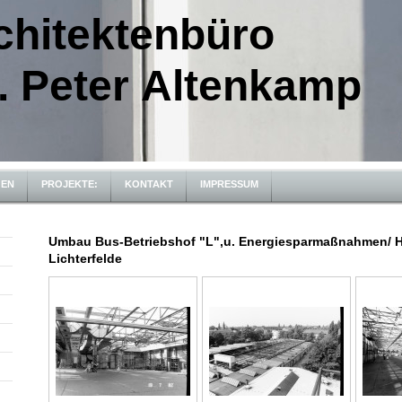
hitektenbüro
. Peter Altenkamp
GEN
PROJEKTE:
KONTAKT
IMPRESSUM
Umbau Bus-Betriebshof "L",u. Energiesparmaßnahmen/ Hi
Lichterfelde