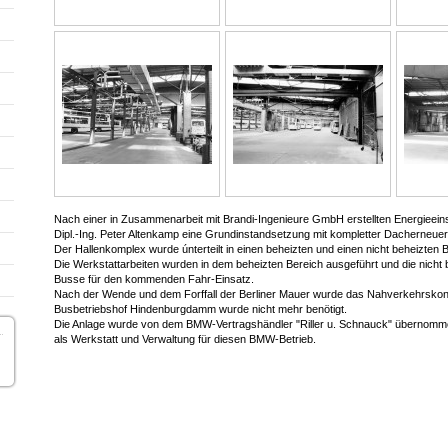
Nach einer in Zusammenarbeit mit Brandi-Ingenieure GmbH erstellten Energieei
Dipl.-Ing. Peter Altenkamp eine Grundinstandsetzung mit kompletter Dacherneuer
Der Hallenkomplex wurde únterteilt in einen beheizten und einen nicht beheizten B
Die Werkstattarbeiten wurden in dem beheizten Bereich ausgeführt und die nicht b
Busse für den kommenden Fahr-Einsatz.
Nach der Wende und dem Forffall der Berliner Mauer wurde das Nahverkehrskonz
Busbetriebshof Hindenburgdamm wurde nicht mehr benötigt.
Die Anlage wurde von dem BMW-Vertragshändler "Riller u. Schnauck" übernommen
als Werkstatt und Verwaltung für diesen BMW-Betrieb.