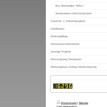
Bus-Wartehallen "WALL"
Straßenbahn-Gleichrichterwerk
Gewerbe- u. Industrieprojekte
Hotelbauten
Denkmalpflege
Infrastrukturmaßnahmen
Sonstige Projekte
Wohnungsbau/ Neubauten
Wohnungsbau /Umbau/ Modernisierung
Druckversion
|
Sitemap
© Architektenbüro