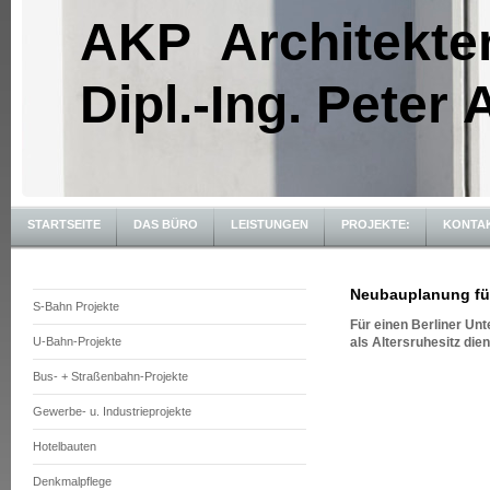
AKP Architekte
Dipl.-Ing. Peter
STARTSEITE
DAS BÜRO
LEISTUNGEN
PROJEKTE:
KONTA
Neubauplanung für
S-Bahn Projekte
Für einen Berliner Un
U-Bahn-Projekte
als Altersruhesitz dien
Bus- + Straßenbahn-Projekte
Gewerbe- u. Industrieprojekte
Hotelbauten
Denkmalpflege