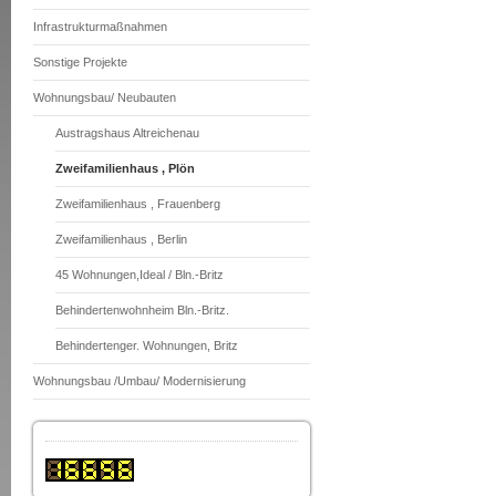
Infrastrukturmaßnahmen
Sonstige Projekte
Wohnungsbau/ Neubauten
Austragshaus Altreichenau
Zweifamilienhaus , Plön
Zweifamilienhaus , Frauenberg
Zweifamilienhaus , Berlin
45 Wohnungen,Ideal / Bln.-Britz
Behindertenwohnheim Bln.-Britz.
Behindertenger. Wohnungen, Britz
Wohnungsbau /Umbau/ Modernisierung