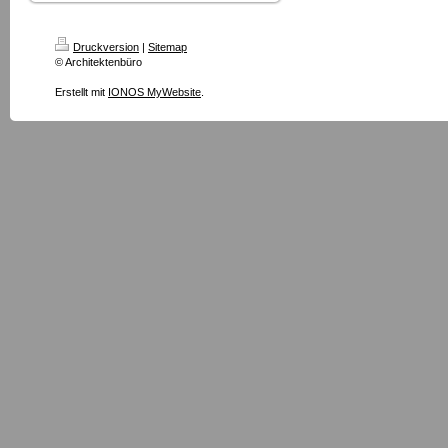
Druckversion
|
Sitemap
© Architektenbüro
Erstellt mit
IONOS MyWebsite
.