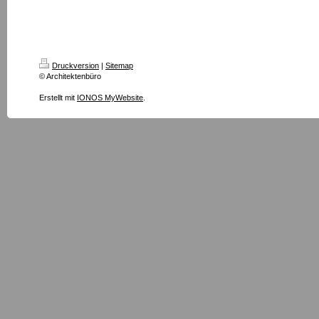
Druckversion
|
Sitemap
© Architektenbüro
Erstellt mit
IONOS MyWebsite
.