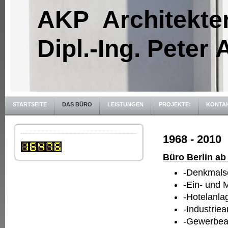
AKP Architekte
Dipl.-Ing. Peter
STARTSEITE
DAS BÜRO
LEISTUNGEN
PROJEKTE:
KONTA
1968 - 2010
Büro Berlin ab
-Denkm
-Ein- und
-Hote
-Indust
-Gewer