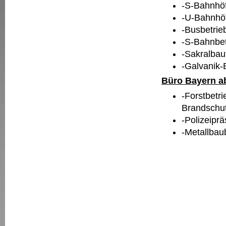
-S-Bahnhö
-U-Bahnh
-Busbetri
-S-Bahnbe
-Sakra
-Galva
Büro Bayern a
-Forstbe
Brandsch
-Polizei
-Metallb